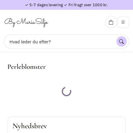
✓ 5-7 dages levering ✓ Fri fragt over 1000 kr.
By Maria Silje
Perleblomster
Søg
Indlæser...
Forside
Perleblomster
Nyhedsbrev
Øreringe