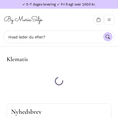
✓ 5-7 dages levering ✓ Fri fragt over 1000 kr.
By Maria Silje
Klematis
Søg
Indlæser...
Forside
Perleblomster
Nyhedsbrev
Øreringe