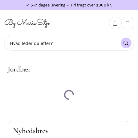
✓ 5-7 dages levering ✓ Fri fragt over 1000 kr.
By Maria Silje
Jordbær
Søg
Indlæser...
Forside
Perleblomster
Nyhedsbrev
Øreringe